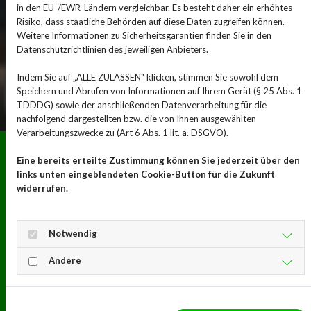
in den EU-/EWR-Ländern vergleichbar. Es besteht daher ein erhöhtes
Risiko, dass staatliche Behörden auf diese Daten zugreifen können.
Weitere Informationen zu Sicherheitsgarantien finden Sie in den
Datenschutzrichtlinien des jeweiligen Anbieters.
Indem Sie auf „ALLE ZULASSEN" klicken, stimmen Sie sowohl dem
Speichern und Abrufen von Informationen auf Ihrem Gerät (§ 25 Abs. 1
TDDDG) sowie der anschließenden Datenverarbeitung für die
nachfolgend dargestellten bzw. die von Ihnen ausgewählten
Verarbeitungszwecke zu (Art 6 Abs. 1 lit. a. DSGVO).
Öffnungszeiten
Eine bereits erteilte Zustimmung können Sie jederzeit über den
Montag - Freitag 08:00 - 12:30 und 14:30 - 18:30
links unten eingeblendeten Cookie-Button für die Zukunft
Samstag 08:00 - 13:00
widerrufen.
Kontakt
Notwendig
Pfarrmorgen 2-4 • 65205 Wiesbaden-Delkenheim
Telefon: 06122 3976
Andere
Telefax: 06122 503570
E-Mail:
info@apotheke-am-wiesental.de