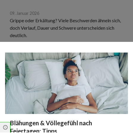
09. Januar 2026
Grippe oder Erkältung? Viele Beschwerden ähneln sich,
doch Verlauf, Dauer und Schwere unterscheiden sich
deutlich.
Blähungen & Völlegefühl nach
Cookie Einstellungen
Feiertagen: Tipps